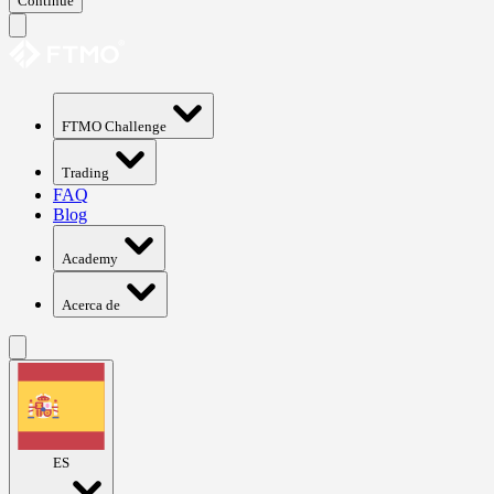
Continue
FTMO Challenge
Trading
FAQ
Blog
Academy
Acerca de
ES