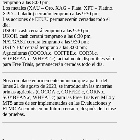
temprano a las
8:00 pm
;
Los
metales
(
XAU
– Oro,
XAG
– Plata,
XPT
– Platino,
XPD
– Paladio) cerrarán temprano a las
9:30 pm
;
Las
acciones de EEUU
permanecerán cerradas todo el
día;
USOIL.cash
cerrará temprano a las
9:30 pm
;
UKOIL.cash
cerrará temprano a las
8:30 pm
;
NATGAS.f
cerrará temprano a las
9:30 pm
;
USTN10.f
cerrará temprano a las
8:00 pm
;
Agriculturas (
COCOA.c
,
COFFEE.c
,
CORN.c
,
SOYBEAN.c
,
WHEAT.c
), actualmente disponibles sólo
para Free Trials, permanecerán cerradas todo el día.
Nos complace enormemente anunciar que
a partir del
lunes 21 de agosto de 2023
, se introducirán las
materias
primas agrícolas (COCOA.c, COFFEE.c, CORN.c,
SOYBEAN.c, WHEAT.c)
para las Free Trials en MT4 y
MT5 antes de ser implementadas en las Evaluaciones y
FTMO Accounts en un futuro cercano, después de la fase
de pruebas.