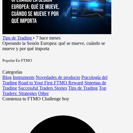
Tips de Trading
•
7 hace meses
Operando la Sesión Europea: qué se mueve, cuándo se
mueve y por qué importa
Popular En FTMO
Categorías
Blog
Instruments
Novedades de producto
Psicología del
Trading
Road to Your First FTMO Reward
Sistemas de
Trading
Successful Traders Stories
Tips de Trading
Top
Traders: Strategies
Other
Comienza tu FTMO Challenge hoy