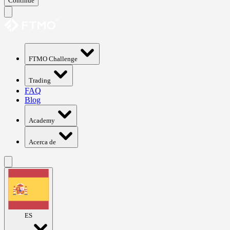
Continue
FTMO Challenge
Trading
FAQ
Blog
Academy
Acerca de
ES