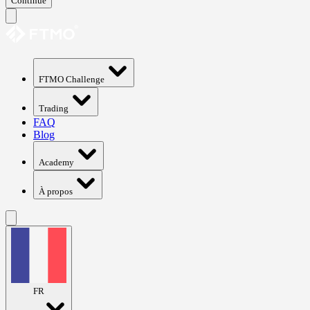
Continue
FTMO Challenge
Trading
FAQ
Blog
Academy
À propos
FR