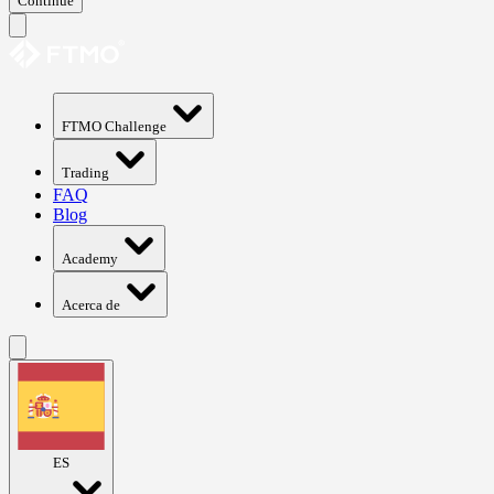
Continue
FTMO Challenge
Trading
FAQ
Blog
Academy
Acerca de
ES